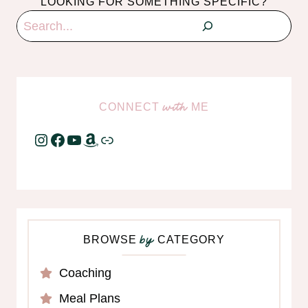
LOOKING FOR SOMETHING SPECIFIC?
Search
CONNECT
ME
with
Instagram
Facebook
YouTube
Amazon
Link
BROWSE
CATEGORY
by
Coaching
Meal Plans