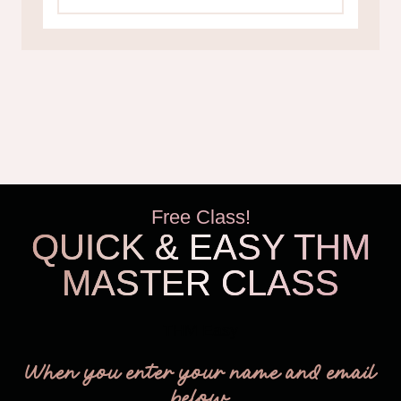
Free Class!
QUICK & EASY THM
MASTER CLASS
THM Easy
When you enter your name and email
below